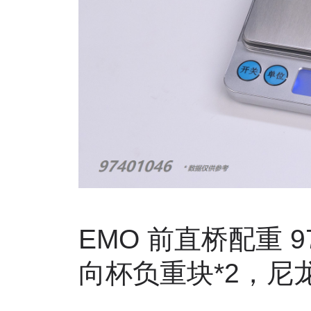
EMO
前直桥配重
9
向杯负重块
*2
，尼